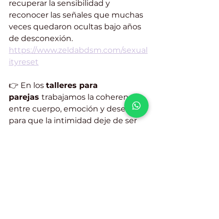
recuperar la sensibilidad y 
reconocer las señales que muchas 
veces quedaron ocultas bajo años 
de desconexión. 
https://www.zeldabdsm.com/sexual
ityreset
👉 En los 
talleres para 
parejas 
trabajamos la coherencia 
entre cuerpo, emoción y deseo, 
para que la intimidad deje de ser 
una negociación entre partes 
separadas y se convierta en una 
experiencia más íntegra y 
consciente. 
https://www.zeldabdsm.com/tallere
s
Diana Mena Coach de 