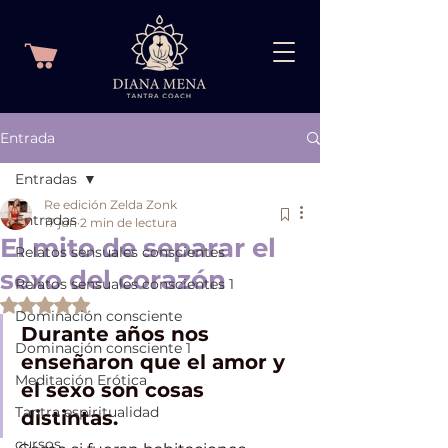
Entrada
Entradas
Re edición Zelda Zonk
Entradas
17 jun
2 min de lectura
El mito de separar el
Relatos sensuales conscientes
sexo del corazón
Relatos sensuales conscientes 1
Obtuvo NaN de 5 estrellas.
Dominación consciente
Durante años nos 
Dominación consciente 1
enseñaron que el amor y 
Meditación Erótica
el sexo son cosas 
Tantra espiritualidad
distintas.
cursos