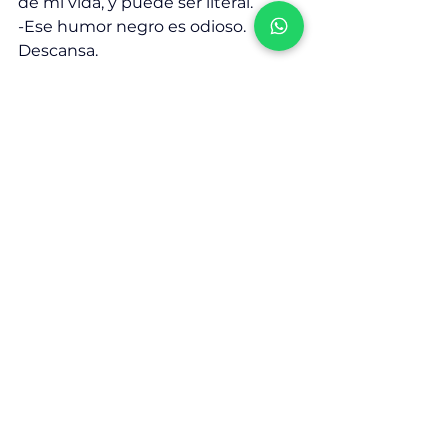
de mi vida, y puede ser literal.
-Ese humor negro es odioso. 
Descansa.
Eso fue lo último que me escribió. 
Luego los mensajes  no fueron 
contestados, las llamadas 
ignoradas, la angustia me llevó a 
tocar el timbre de su casa, nos 
habíamos disfrutado ahí un par de 
veces. Su hermana salió a mi 
encuentro. 
-¿Vos eres la prostituta que le saca 
la plata a mi hermano?
Él siempre insistió en pagarme. 
Decía que era mi tiempo y era mi 
trabajo, que él respetaba eso, así 
me había conocido. 