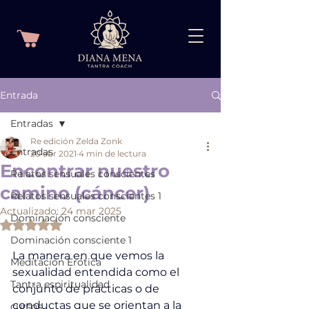
Entrada
Entradas
Re edición Zelda Zonk
Entradas
20 abr 2021
4 min de lectura
Encontrar nuestro
Relatos sensuales conscientes
camino (cáncer)
Relatos sensuales conscientes 1
Actualizado:
24 mar 2025
Dominación consciente
Obtuvo NaN de 5 estrellas.
Dominación consciente 1
La manera en que vemos la 
Meditación Erótica
sexualidad entendida como el 
Tantra espiritualidad
conjunto de prácticas o de 
conductas que se orientan a la 
cursos