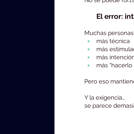
No se puede forza
	El error: 
Muchas personas i
más técnica
más estimula
más intenció
más “hacerlo 
Pero eso mantiene
Y la exigencia…
se parece demasia