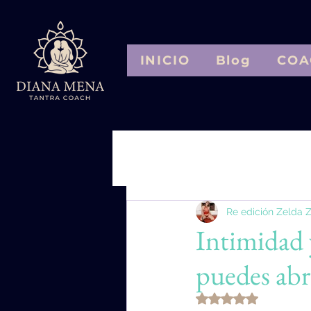
INICIO
Blog
COA
Entradas
Relatos sensuales consci
Re edición Zelda 
Dominación consciente 1
Med
Intimidad 
puedes abri
Obtuvo NaN de 5 e