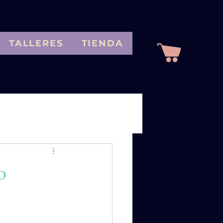
TALLERES
TIENDA
nte
idad
o