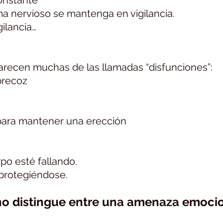
onstante
ma nervioso se mantenga en vigilancia.
ilancia…
recen muchas de las llamadas “disfunciones”:
precoz
para mantener una erección
po esté fallando.
protegiéndose.
 qué no puedes abrirte cuando estás en alerta