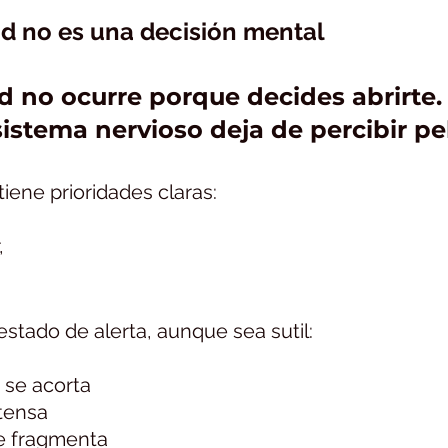
dad no es una decisión mental
d no ocurre porque decides abrirte.
istema nervioso deja de percibir pel
iene prioridades claras:
, 
Intimidad y sistema nervioso: por qué no puedes abrirte cuando estás en alerta
stado de alerta, aunque sea sutil:
n se acorta
tensa
se fragmenta