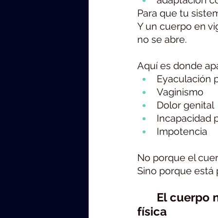
adaptación c
Para que tu siste
Y un cuerpo en vig
no se abre.
Aquí es donde apa
Eyaculación 
Vaginismo
Dolor genital
Incapacidad 
Impotencia
No porque el cuer
Sino porque está 
	El cuerpo no distingue entre una amenaza emocional y una 
física 
Intimidad y sistema nervioso: por