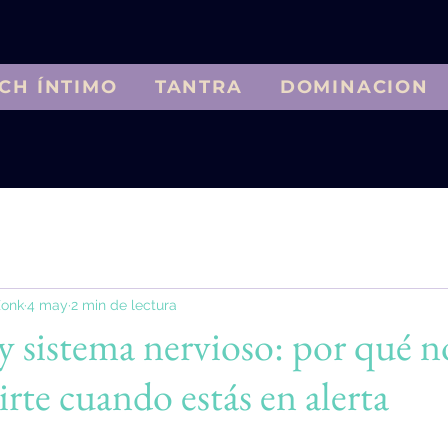
CH ÍNTIMO
TANTRA
DOMINACION
entes
Relatos sensuales conscientes 1
Dominación conscie
Zonk
4 may
2 min de lectura
itación Erótica
Tantra espiritualidad
cursos
sexual
y sistema nervioso: por qué n
rte cuando estás en alerta
strellas.