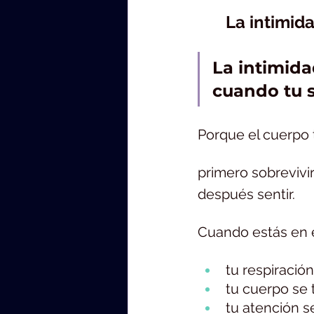
	La intimi
La intimida
cuando tu s
Porque el cuerpo t
primero sobrevivir
después sentir.
Cuando estás en e
tu respiració
tu cuerpo se 
tu atención 