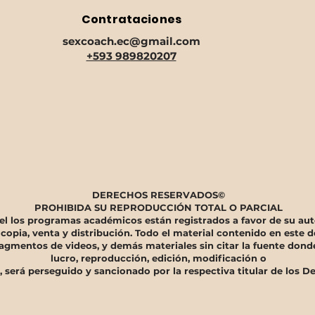
extre
Contrataciones
circu
indis
sexcoach.ec@gmail.com
para 
+593 989820207
compl
debid
Textu
es to
fricc
base
que m
coloc
DERECHOS RESERVADOS©
Materia
PROHIBIDA SU REPRODUCCIÓN TOTAL O PARCIAL
Mater
 del los programas académicos están registrados a favor de su a
 copia, venta y distribución. Todo el material contenido en est
elast
agmentos de videos, y demás materiales sin citar la fuente don
hipoa
lucro, reproducción, edición, modificación o
higie
 será perseguido y sancionado por la respectiva titular de los D
Lubri
requ