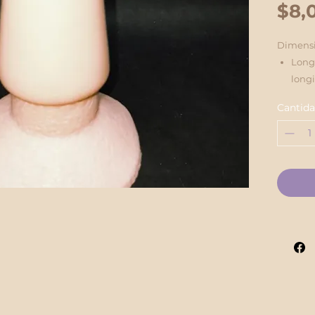
$8,
Dimensi
Long
longi
inte
Cantid
una e
Gros
del c
adap
Diseño 
Form
redo
inser
ensa
la pa
Base