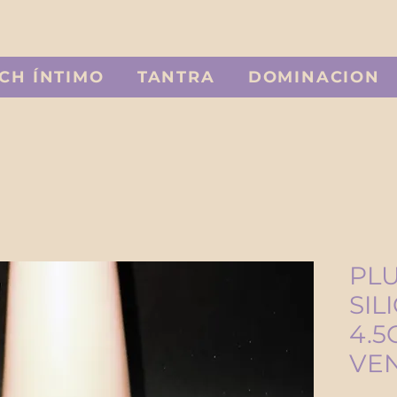
CH ÍNTIMO
TANTRA
DOMINACION
PL
SIL
4.5
VE