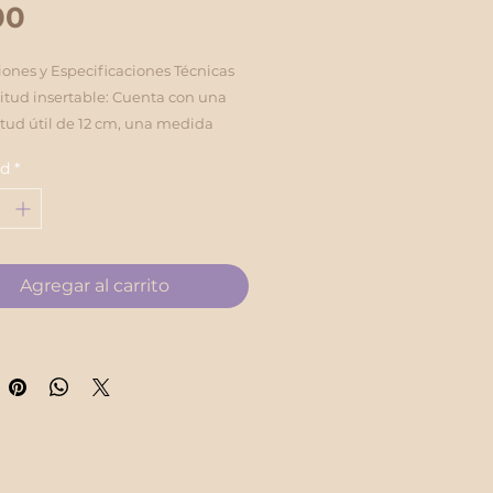
Precio
00
ones y Especificaciones Técnicas
itud insertable: Cuenta con una
tud útil de 12 cm, una medida
rmedia-avanzada que proporciona
ad
*
stimulación profunda en el recto.
or / Diámetro: diámetro máximo
uerpo (4.5 cm), lo que requiere una
tación progresiva.
Agregar al carrito
Ergonómico y Seguridad
a cónica alargada: Su punta
ndeada y delgada facilita una
ción suave y gradual,
nchándose progresivamente hacia
rte media.
 de seguridad acampanada: El