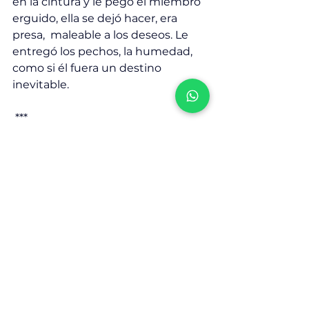
en la cintura y le pegó el miembro 
erguido, ella se dejó hacer, era 
presa,  maleable a los deseos. Le 
entregó los pechos, la humedad, 
como si él fuera un destino 
inevitable. 
 ***
La Male le acariciaba el cabello al 
profesor, recorría cada riso con 
devoción..
La ira siempre está muy junta al 
dolor, le sigue como sombra, es la 
sangre que brota de la herida, 
tratando de darle un sentido, de 
hacerla real. 
Puedes también 
tributar 
o ser mi mecenas
 y 