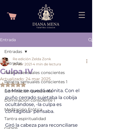
Entrada
Entradas
Re edición Zelda Zonk
Entradas
20 abr 2021
4 min de lectura
Culpa IV
Relatos sensuales conscientes
Actualizado:
24 mar 2025
Relatos sensuales conscientes 1
Obtuvo NaN de 5 estrellas.
La Male se quedó atónita. Con el 
Dominación consciente
puño cerrado sujetaba la cobija 
Dominación consciente 1
ocultándose, -la culpa es 
Meditación Erótica
contagiosa- pensaba. 
Tantra espiritualidad
Giró la cabeza para reconciliarse 
cursos