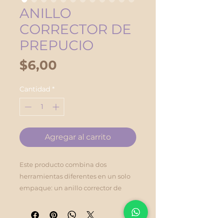
ANILLO
CORRECTOR DE
PREPUCIO
Precio
$6,00
Cantidad
*
Agregar al carrito
Este producto combina dos
herramientas diferentes en un solo
empaque: un anillo corrector de
prepucio (en la caja negra de la
izquierda) y un extensor/funda